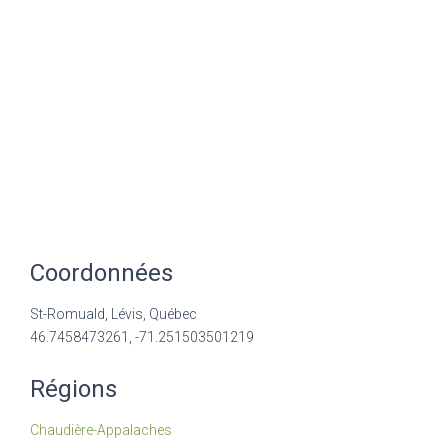
Coordonnées
St-Romuald, Lévis, Québec
46.7458473261, -71.251503501219
Régions
Chaudière-Appalaches