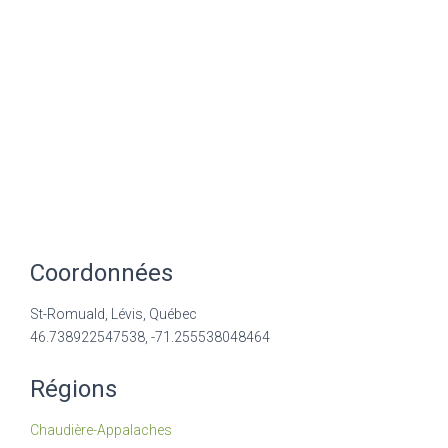
Coordonnées
St-Romuald, Lévis, Québec
46.738922547538, -71.255538048464
Régions
Chaudière-Appalaches